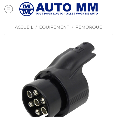
Passer
au
contenu
ACCUEIL
/
EQUIPEMENT
/
REMORQUE