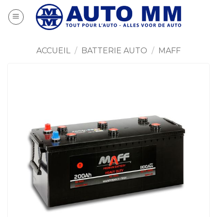
Passer
au
contenu
ACCUEIL
/
BATTERIE AUTO
/
MAFF