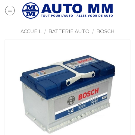
Passer
au
contenu
ACCUEIL
/
BATTERIE AUTO
/
BOSCH