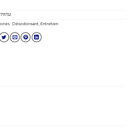
1711752
ries :
Désodorisant
,
Entretien