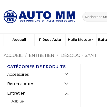
Passer
au
Recherche
contenu
pour :
Accueil
Pièces Auto
Huile Moteur
Batt
ACCUEIL
/
ENTRETIEN
/
DÉSODORISANT
CATÉGORIES DE PRODUITS
Accessoires
Batterie Auto
Entretien
Adblue