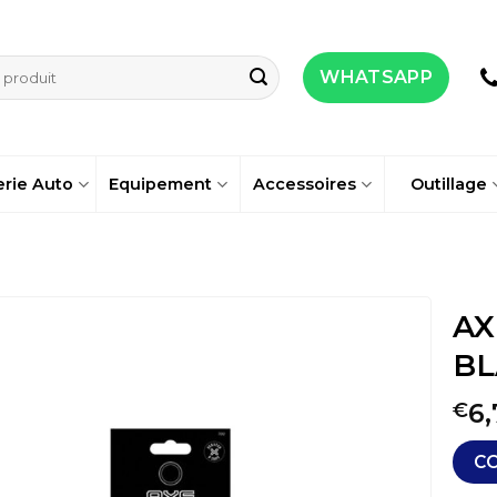
WHATSAPP
erie Auto
Equipement
Accessoires
Outillage
AX
BL
6,
€
C