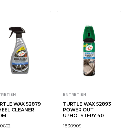
TRETIEN
ENTRETIEN
RTLE WAX 52879
TURTLE WAX 52893
EEL CLEANER
POWER OUT
0ML
UPHOLSTERY 40
30662
1830905