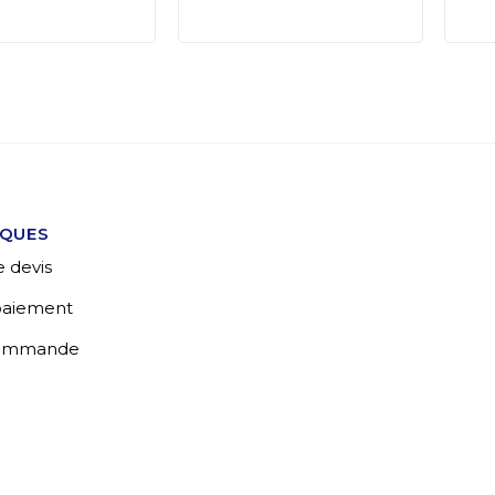
IQUES
 devis
 paiement
commande