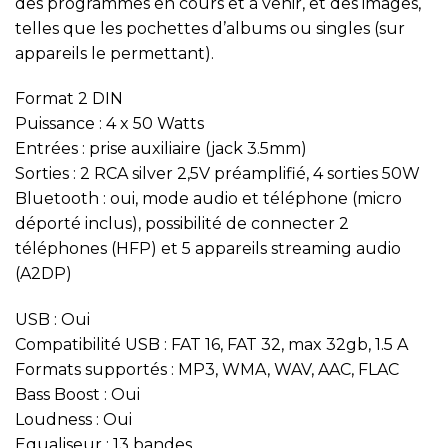
des programmes en cours et à venir, et des images,
telles que les pochettes d’albums ou singles (sur
appareils le permettant).
Format 2 DIN
Puissance : 4 x 50 Watts
Entrées : prise auxiliaire (jack 3.5mm)
Sorties : 2 RCA silver 2,5V préamplifié, 4 sorties 50W
Bluetooth : oui, mode audio et téléphone (micro
déporté inclus), possibilité de connecter 2
téléphones (HFP) et 5 appareils streaming audio
(A2DP)
USB : Oui
Compatibilité USB : FAT 16, FAT 32, max 32gb, 1.5 A
Formats supportés : MP3, WMA, WAV, AAC, FLAC
Bass Boost : Oui
Loudness : Oui
Equaliseur : 13 bandes