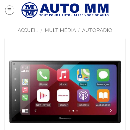
Passer
au
contenu
ACCUEIL
/
MULTIMÉDIA
/
AUTORADIO