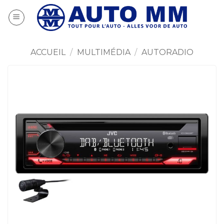
Passer
au
contenu
ACCUEIL
/
MULTIMÉDIA
/
AUTORADIO