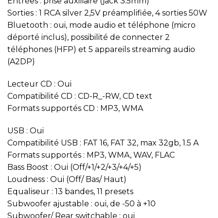
Entrées : prise auxiliaire (jack 3.5mm)
Sorties : 1 RCA silver 2,5V préamplifiée, 4 sorties 50W
Bluetooth : oui, mode audio et téléphone (micro
déporté inclus), possibilité de connecter 2
téléphones (HFP) et 5 appareils streaming audio
(A2DP)
Lecteur CD : Oui
Compatibilité CD : CD-R_-RW, CD text
Formats supportés CD : MP3, WMA
USB : Oui
Compatibilité USB : FAT 16, FAT 32, max 32gb, 1.5 A
Formats supportés : MP3, WMA, WAV, FLAC
Bass Boost : Oui (Off/+1/+2/+3/+4/+5)
Loudness : Oui (Off/ Bas/ Haut)
Equaliseur : 13 bandes, 11 presets
Subwoofer ajustable : oui, de -50 à +10
Subwoofer/ Rear switchable : oui