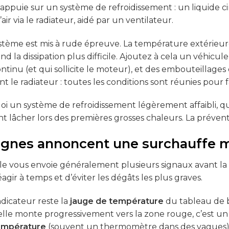
 s’appuie sur un système de refroidissement : un liquide c
’air via le radiateur, aidé par un ventilateur.
ystème est mis à rude épreuve. La température extérieure 
 rend la dissipation plus difficile. Ajoutez à cela un véhic
tinu (et qui sollicite le moteur), et des embouteillages 
t le radiateur : toutes les conditions sont réunies pour 
oi un système de refroidissement légèrement affaibli, qu
 lâcher lors des premières grosses chaleurs. La préventio
ignes annoncent une surchauffe 
le vous envoie généralement plusieurs signaux avant l
gir à temps et d’éviter les dégâts les plus graves.
ndicateur reste la
jauge de température
du tableau de bo
 elle monte progressivement vers la zone rouge, c’est un 
empérature
(souvent un thermomètre dans des vagues) 