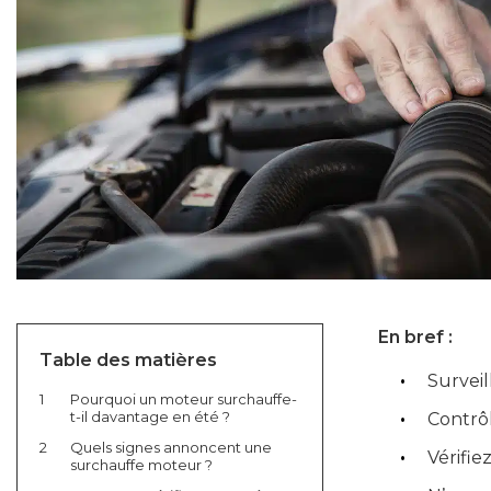
En bref :
Table des matières
Surveil
1
Pourquoi un moteur surchauffe-
t-il davantage en été ?
Contrôl
2
Quels signes annoncent une
Vérifie
surchauffe moteur ?