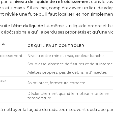
par le
niveau de liquide de refroidissement
dans le vas
 » et « max ». S’il est bas, complétez avec un liquide ada
t révèle une fuite qu’il faut localiser, et non simpleme
uite l’
état du liquide
lui-même. Un liquide propre et bie
dépôts signale qu’il a perdu ses propriétés et qu’une vi
 À
CE QU’IL FAUT CONTRÔLER
froidissement
Niveau entre min et max, couleur franche
Souplesse, absence de fissures et de suinteme
Ailettes propres, pas de débris ni d’insectes
ase
Joint intact, fermeture correcte
Déclenchement quand le moteur monte en
température
 à nettoyer la façade du radiateur, souvent obstruée par