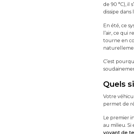
de 90 °C), il
dissipe dans l
En été, ce s
l’air, ce qui
tourne en con
naturellemen
C’est pourqu
soudainement
Quels s
Votre véhicu
permet de réa
Le premier i
au milieu. Si
voyant de t