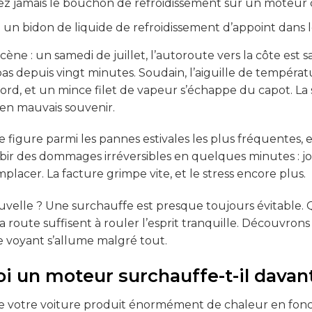
ez jamais le bouchon de refroidissement sur un moteur 
un bidon de liquide de refroidissement d’appoint dans l
cène : un samedi de juillet, l’autoroute vers la côte es
as depuis vingt minutes. Soudain, l’aiguille de tempéra
ord, et un mince filet de vapeur s’échappe du capot. L
en mauvais souvenir.
e figure parmi les pannes estivales les plus fréquentes, 
bir des dommages irréversibles en quelques minutes : joi
lacer. La facture grimpe vite, et le stress encore plus.
velle ? Une surchauffe est presque toujours évitable. Q
la route suffisent à rouler l’esprit tranquille. Découvro
 le voyant s’allume malgré tout.
i un moteur surchauffe-t-il davan
 votre voiture produit énormément de chaleur en fonct