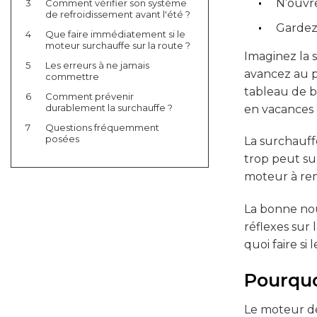
N’ouvr
3
Comment vérifier son système
de refroidissement avant l'été ?
Gardez 
4
Que faire immédiatement si le
moteur surchauffe sur la route ?
Imaginez la s
5
Les erreurs à ne jamais
avancez au p
commettre
tableau de b
6
Comment prévenir
durablement la surchauffe ?
en vacances 
7
Questions fréquemment
posées
La surchauff
trop peut su
moteur à remp
La bonne nou
réflexes sur 
quoi faire si
Pourquo
Le moteur de