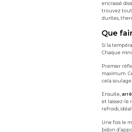
encrassé dis
trouvez tout
durites, the
Que fai
Si la tempér
Chaque minut
Premier réfl
maximum. Cel
cela soulage
Ensuite,
arrê
et laissez-le
refroidi, idé
Une fois le m
bidon d’appo