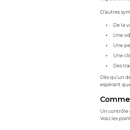
D’autres sym
De la 
Une ode
Une pe
Une cli
Des tra
Dès qu’un de
espérant que
Comment
Un contrôle 
Voici les poi